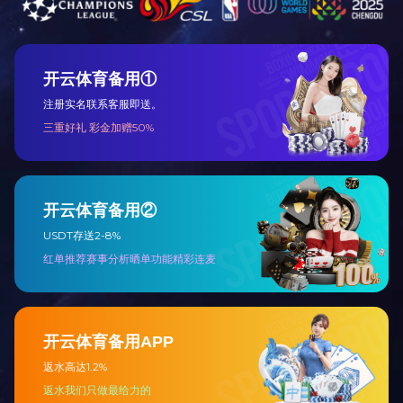
关于米兰M
公司简介
资质荣誉
公司环境
企业文化
售后服务
浙江省金华市工业园区秋滨街道始丰路899号
jhkedi