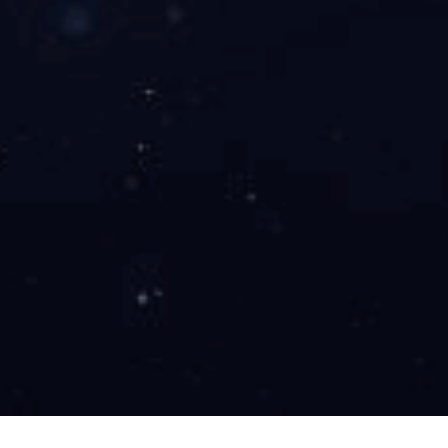
◇
该机为小体积型机器，放置空间大，界面采用7吋电容式触摸屏操
HE常规染色的一致性。
◇
带有有搅拌功能，可开启或关闭，多染架并行依次运行，疏水性提
◇
可储存10套程序，可任意更改，激活后按新程序运行，动态运行图
◇
4只清洗缸单独拔插式连接，方便快捷，出水顺畅，进口水阀、水
应保护系统
◇
染架挂钩、脱钩为垂直方向模式，在染色时间允许范围内，可无限
◇
智能全自动化设计，全程自动检测、自动运行程序，在自动运行状
◇
有内循环吸风系统，活性炭过滤排风系统，活性炭有定时提醒更换
◇
封闭式半透明有机玻璃外罩结构，方便用户上载、下载取样。内置L
◇
染架放入液缸内可自动识别，无需按启动，即时进入运行工作。无
◇
染色次序、液体名称、缸号、时间、可由用户自行编程编译录入并
进程，智能识别。